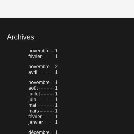
Archives
novembre
1
février
1
novembre
2
avril
1
novembre
1
août
1
juillet
1
juin
1
mai
1
mars
1
février
1
janvier
1
décembre
1