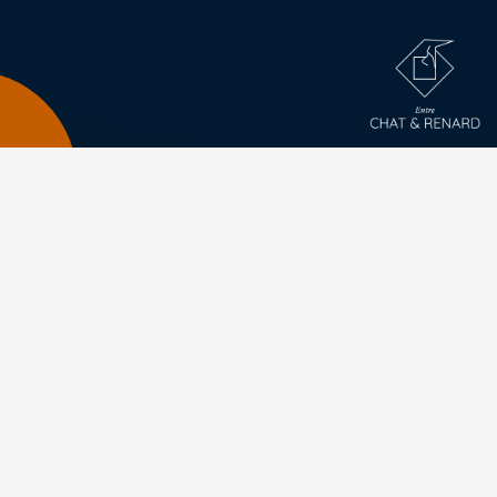
BONNE ANNÉE 2019 !
dessin
,
encre
Par Collaboration
Bonne année ! Ça y est, nous voici déjà au
début d’une nouvelle année. Nous souhaitons
tout d’abord beaucoup de bonheurs et de
réussites à tous ceux qui liront cet article.
Qui dit nouvelle année, dit carte de vœux.
Recevoir une carte est pour nous un réel plaisir,