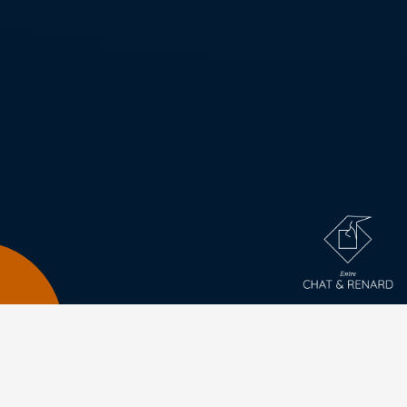
INKTOBER 2018
dessin
,
encre
Par Collaboration